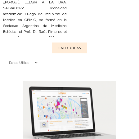
¿PORQUÉ ELEGIR A LA DRA.
SALVADOR?: Idoneidad
académica: Luego de recibirse de
Médica en CEMIC, se formó en la
Sociedad Argentina de Medicina
Estética, el Prof. Dr. Raúl Pinto es el
presidente de la misma. Obtuvo su
Diplomatura Internacional en
CATEGORÍAS
Medicina Estética de Francia a través
de la UIME. Seguridad: Los
tratamientos se realizan con
Datos Utiles
productos y aparatología médica que
sigue estándares internacionales de
calidad, aprobados