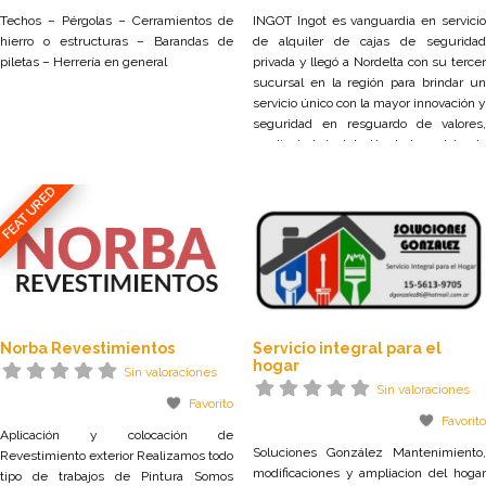
Techos – Pérgolas – Cerramientos de
INGOT Ingot es vanguardia en servicio
hierro o estructuras – Barandas de
de alquiler de cajas de seguridad
piletas – Herrería en general
privada y llegó a Nordelta con su tercer
sucursal en la región para brindar un
servicio único con la mayor innovación y
seguridad en resguardo de valores,
mediante la instalación de la 1er bóveda
100% automatizada del país. Contacto:
+54 11 70780770 Web: ingot.com.ar
FEATURED
Dirección: Av. del Caminante
Norba Revestimientos
Servicio integral para el
hogar
Sin valoraciones
Sin valoraciones
Favorito
Favorito
Aplicación y colocación de
Soluciones González Mantenimiento,
Revestimiento exterior Realizamos todo
modificaciones y ampliacion del hogar
tipo de trabajos de Pintura Somos