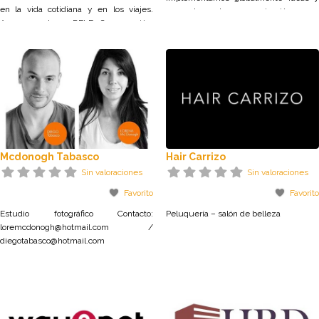
en la vida cotidiana y en los viajes.
conceptos de comunicación para
Apoyo escolar y DELF. Conversación.
nuestros clientes. La clave del éxito
Preparación para viajes a Francia.
consiste en lograr un posicionamiento y
una ventaja diferencial en los
consumidores que estamos cultivando.
Hoy podemos
Mcdonogh Tabasco
Hair Carrizo
Sin valoraciones
Sin valoraciones
Favorito
Favorito
Estudio fotográfico Contacto:
Peluquería – salón de belleza
loremcdonogh@hotmail.com /
diegotabasco@hotmail.com