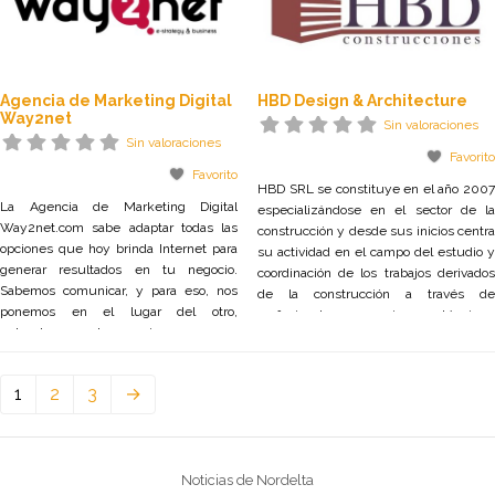
Agencia de Marketing Digital
HBD Design & Architecture
Way2net
Sin valoraciones
Sin valoraciones
Favorito
Favorito
HBD SRL se constituye en el año 2007
La Agencia de Marketing Digital
especializándose en el sector de la
Way2net.com sabe adaptar todas las
construcción y desde sus inicios centra
opciones que hoy brinda Internet para
su actividad en el campo del estudio y
generar resultados en tu negocio.
coordinación de los trabajos derivados
Sabemos comunicar, y para eso, nos
de la construcción a través de
ponemos en el lugar del otro,
profesionales propios, técnicos,
entendemos el negocio, pensamos
personal de obra y administrativos,
como posible cliente y hacemos a partir
comprometidos en su trabajo y en el
de ello. El mundo de internet
proyecto común.
1
2
3
→
evoluciona constantemente y nosotros
tenemos la experiencia técnica para
adaptarnos
Noticias de Nordelta