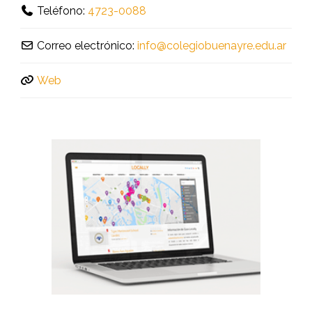
Teléfono:
4723-0088
Correo electrónico:
info
@
colegiobuenayre.edu.ar
Web