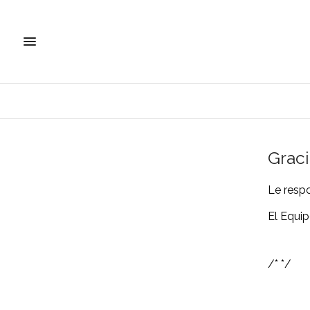
Graci
Le resp
El Equip
/* */