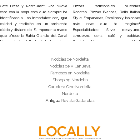
Café Pizza y Restaurant. Una nueva
Pizzas Tradicionales, Nuestras
casa con la propuesta que siempre ha
Recetas, Pizzas Blancas, Rolls Italian
identificado a Los Inmortales: conjugar
Style, Empanadas, Rotolinos y las cosas
calidad y tradición en un ambiente
más ricas que te imagines!
cálido y distendido. El imponente marco
Especialidades: Sirve desayuno,
que ofrece la Bahía Grande del Canal
almuerzo, cena, café y bebidas
Mayor de Nordelta hará de la visita a
Servicios: No requiere reservas, Ideal
esta sucursal una experiencia muy
para grupos, Para llevar, Envío a
agradable y rica, no sólo en sabores,
domicilio, Catering, Servicio de mesero,
Noticias de Nordelta
también en recuerdos,
Terraza o mesas al aire libre.
Noticias de Villanueva
Famosos en Nordelta
Shopping Nordelta
Cartelera Cine Nordelta
Nordelta
Antigua
Revista Gallaretas