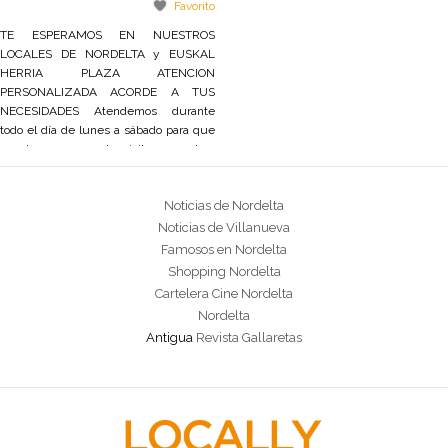
Favorito
TE ESPERAMOS EN NUESTROS
LOCALES DE NORDELTA y EUSKAL
HERRIA PLAZA ATENCION
PERSONALIZADA ACORDE A TUS
NECESIDADES Atendemos durante
todo el día de lunes a sábado para que
puedas programar tu visita a nuestros
locales, o contactarnos por télefono, e-
mail o nuestro web site y así realizar tu
Noticias de Nordelta
consulta. NORDELTA – COMPLEJO
NORTH CORAL​ PLAZA – Pasaje de las
Noticias de Villanueva
Ciencias 75
Famosos en Nordelta
Shopping Nordelta
Cartelera Cine Nordelta
Nordelta
Antigua
Revista Gallaretas