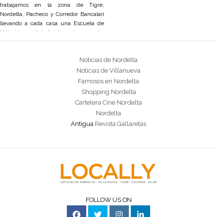
trabajamos en la zona de Tigre,
Nordelta, Pacheco y Corredor Bancalari
llevando a cada casa una Escuela de
Natación, brindando la mejor
enseñanza personalizada, tanto para los
mas pequeños en sus primeros
Noticias de Nordelta
contactos con el medio acuático, como
para los que
Noticias de Villanueva
Famosos en Nordelta
Shopping Nordelta
Cartelera Cine Nordelta
Nordelta
Antigua
Revista Gallaretas
FOLLOW US ON