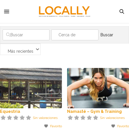
Buscar
Más recientes
Equestria
Namasté – Gym & Training
Sin valoraciones
Sin valoraciones
Favorito
Favorito