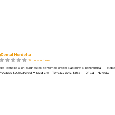
3Dental Nordelta
Sin valoraciones
Alta tecnología en diagnóstico dentomaxilofacial Radiografía panorámica – Tele
Prepagas Boulevard del Mirador 430 – Terrazas de la Bahía II – Of. 111 – Nordelta