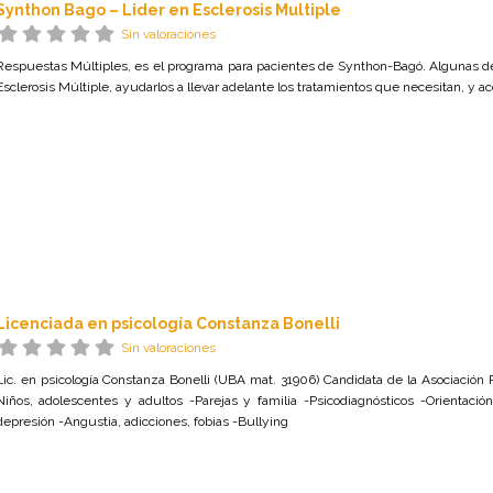
Synthon Bago – Lider en Esclerosis Multiple
Sin valoraciones
Respuestas Múltiples, es el programa para pacientes de Synthon-Bagó. Algunas de 
Esclerosis Múltiple, ayudarlos a llevar adelante los tratamientos que necesitan, y ac
Licenciada en psicología Constanza Bonelli
Sin valoraciones
Lic. en psicología Constanza Bonelli (UBA mat. 31906) Candidata de la Asociación P
Niños, adolescentes y adultos -Parejas y familia -Psicodiagnósticos -Orientació
depresión -Angustia, adicciones, fobias -Bullying