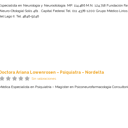
Especialista en Neurología y Neurootología. MP. 114.486 M.N. 124.718 Fundación Fava
(Neuro-Otología) Solís 461 . Capital Federal Tel. 011 4378-1200 Grupo Médico Lirios 
del Lago II. Tel. 4846-9246
Doctora Ariana Lowenrosen – Psiquiatra – Nordelta
Sin valoraciones
Médica Especialista en Psiquiatría – Magister en Psiconeurofarmacología Consultori