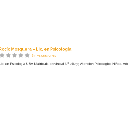
Rocío Mosquera – Lic. en Psicología
Sin valoraciones
Lic. en Psicología UBA Matrícula provincial Nº 26233 Atencion Psicologica Niños, A