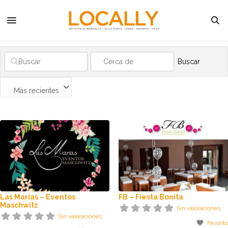
Buscar
Más recientes
Las Marías – Eventos
FB – Fiesta Bonita
Maschwitz
Sin valoraciones
Sin valoraciones
Favorito